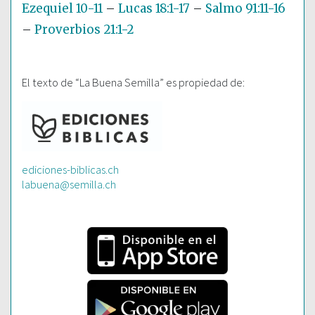
Ezequiel 10-11
–
Lucas 18:1-17
–
Salmo 91:11-16
–
Proverbios 21:1-2
El texto de “La Buena Semilla” es propiedad de:
ediciones-biblicas.ch
labuena@semilla.ch