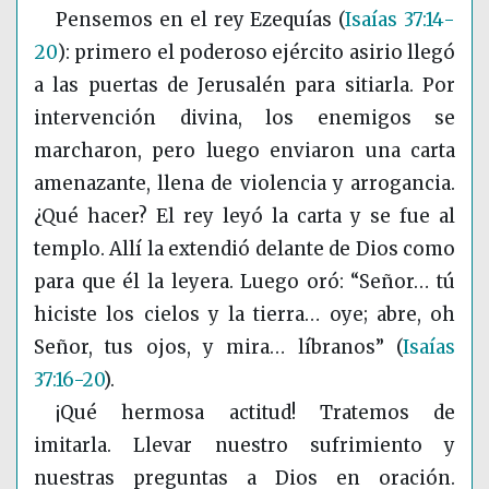
Pensemos en el rey Ezequías
(
Isaías 37:14-
20
)
: primero el poderoso ejército asirio llegó
a las puertas de Jerusalén para sitiarla. Por
intervención divina, los enemigos se
marcharon, pero luego enviaron una carta
amenazante, llena de violencia y arrogancia.
¿Qué hacer? El rey leyó la carta y se fue al
templo. Allí la extendió delante de Dios como
para que él la leyera. Luego oró: “Señor… tú
hiciste los cielos y la tierra… oye; abre, oh
Señor, tus ojos, y mira… líbranos”
(
Isaías
37:16-20
)
.
¡Qué hermosa actitud! Tratemos de
imitarla. Llevar nuestro sufrimiento y
nuestras preguntas a Dios en oración.