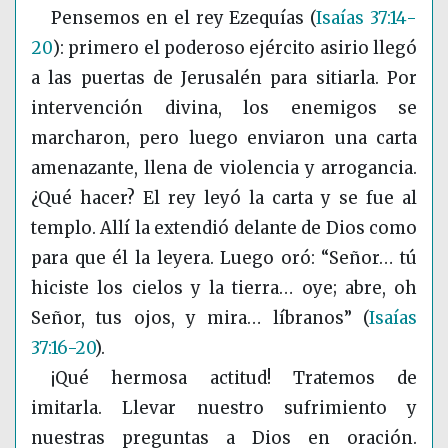
Pensemos en el rey Ezequías
(
Isaías 37:14-
20
)
: primero el poderoso ejército asirio llegó
a las puertas de Jerusalén para sitiarla. Por
intervención divina, los enemigos se
marcharon, pero luego enviaron una carta
amenazante, llena de violencia y arrogancia.
¿Qué hacer? El rey leyó la carta y se fue al
templo. Allí la extendió delante de Dios como
para que él la leyera. Luego oró: “Señor… tú
hiciste los cielos y la tierra… oye; abre, oh
Señor, tus ojos, y mira… líbranos”
(
Isaías
37:16-20
)
.
¡Qué hermosa actitud! Tratemos de
imitarla. Llevar nuestro sufrimiento y
nuestras preguntas a Dios en oración.