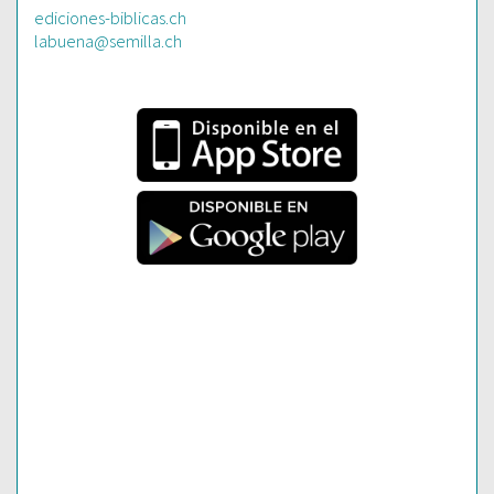
ediciones-biblicas.ch
labuena@semilla.ch