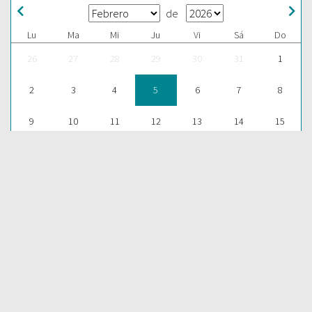
de
Lu
Ma
Mi
Ju
Vi
Sá
Do
26
27
28
29
30
31
1
2
3
4
5
6
7
8
9
10
11
12
13
14
15
16
17
18
19
20
21
22
23
24
25
26
27
28
1
ESCUCHAR