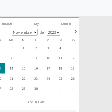
índice
hoy
imprimir
de
u
Ma
Mi
Ju
Vi
Sá
Do
0
31
1
2
3
4
5
7
8
9
10
11
12
3
14
15
16
17
18
19
0
21
22
23
24
25
26
7
28
29
30
1
2
3
ESCUCHAR