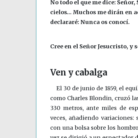
No todo el que me dice: Señor, 
cielos… Muchos me dirán en aq
declararé: Nunca os conocí.
Cree en el Señor Jesucristo, y s
Ven y cabalga
El 30 de junio de 185
9, el equ
como Charles Blondin, cruzó las
330
metros, ante miles de espe
veces, añadiendo variaciones: 
con una bolsa sobre los hombros
vez se dirigió a un espectador 