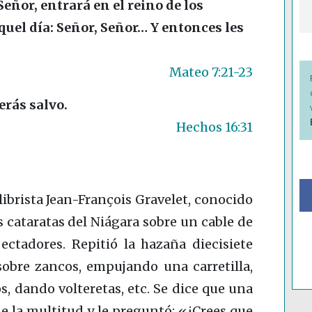
Señor, entrará en el reino de los
uel día: Señor, Señor… Y entonces les
Mateo 7:21-23
erás salvo.
Hechos 16:31
ilibrista Jean-François Gravelet, conocido
 cataratas del Niágara sobre un cable de
ctadores. Repitió la hazaña diecisiete
sobre zancos, empujando una carretilla,
, dando volteretas, etc. Se dice que una
de la multitud y le preguntó: «¿Crees que