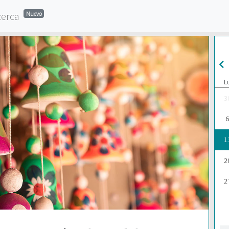
cerca
Nuevo
L
3
6
1
2
2