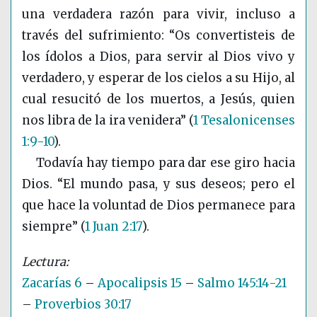
una verdadera razón para vivir, incluso a
través del sufrimiento: “Os convertisteis de
los ídolos a Dios, para servir al Dios vivo y
verdadero, y esperar de los cielos a su Hijo, al
cual resucitó de los muertos, a Jesús, quien
nos libra de la ira venidera”
(
1 Tesalonicenses
1:9-10
)
.
Todavía hay tiempo para dar ese giro hacia
Dios. “El mundo pasa, y sus deseos; pero el
que hace la voluntad de Dios permanece para
siempre”
(
1 Juan 2:17
)
.
Zacarías 6
–
Apocalipsis 15
–
Salmo 145:14-21
–
Proverbios 30:17