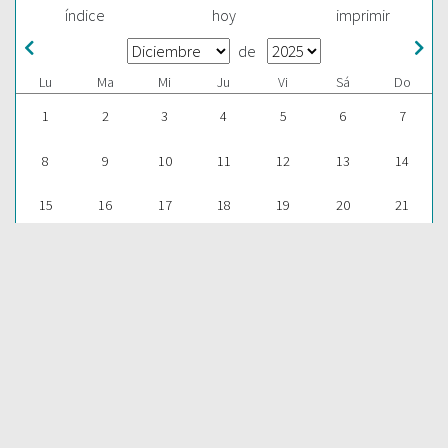
índice
hoy
imprimir
de
Lu
Ma
Mi
Ju
Vi
Sá
Do
1
2
3
4
5
6
7
8
9
10
11
12
13
14
15
16
17
18
19
20
21
22
23
24
25
26
27
28
29
30
31
1
2
3
4
ESCUCHAR