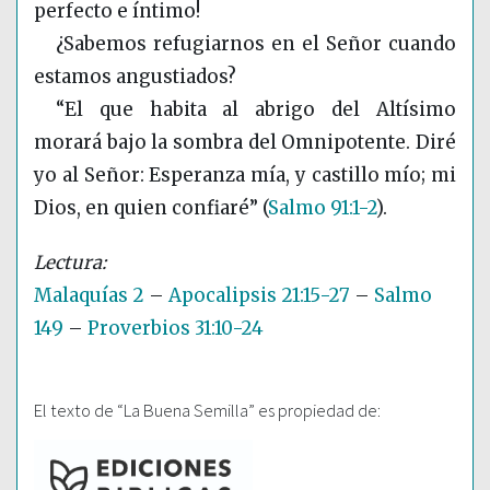
perfecto e íntimo!
¿Sabemos refugiarnos en el Señor cuando
estamos angustiados?
“El que habita al abrigo del Altísimo
morará bajo la sombra del Omnipotente. Diré
yo al Señor: Esperanza mía, y castillo mío; mi
Dios, en quien confiaré”
(
Salmo 91:1-2
)
.
Malaquías 2
–
Apocalipsis 21:15-27
–
Salmo
149
–
Proverbios 31:10-24
El texto de “La Buena Semilla” es propiedad de: