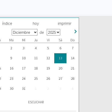
índice
hoy
imprimir
de
u
Ma
Mi
Ju
Vi
Sá
Do
2
3
4
5
6
7
9
10
11
12
13
14
5
16
17
18
19
20
21
2
23
24
25
26
27
28
9
30
31
1
2
3
4
ESCUCHAR