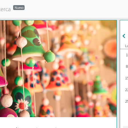
cerca
Nuevo
L
1
8
1
2
2