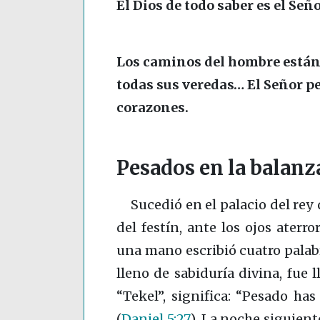
El Dios de todo saber es el Seño
Los caminos del hombre están a
todas sus veredas… El Señor pe
corazones.
Pesados en la balanz
Sucedió en el palacio del rey d
del festín, ante los ojos aterro
una mano escribió cuatro palabr
lleno de sabiduría divina, fue l
“Tekel”, significa: “Pesado has
(
Daniel 5:27
)
. La noche siguient