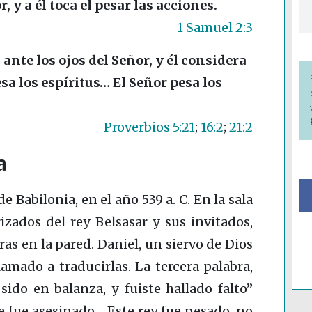
r, y a él toca el pesar las acciones.
1 Samuel 2:3
nte los ojos del Señor, y él considera
sa los espíritus… El Señor pesa los
Proverbios 5:21
;
16:2
;
21:2
a
e Babilonia, en el año 539 a. C. En la sala
rizados del rey Belsasar y sus invitados,
as en la pared. Daniel, un siervo de Dios
lamado a traducirlas. La tercera palabra,
 sido en balanza, y fuiste hallado falto”
e fue asesinado… Este rey fue pesado, no