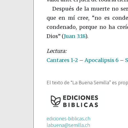
Después de la muerte no ser
que en mí cree, “no es conde
condenado, porque no ha creí
Dios”
(
Juan 3:18
)
.
Cantares 1-2
–
Apocalipsis 6
–
S
El texto de “La Buena Semilla” es pro
ediciones-biblicas.ch
labuena@semilla.ch