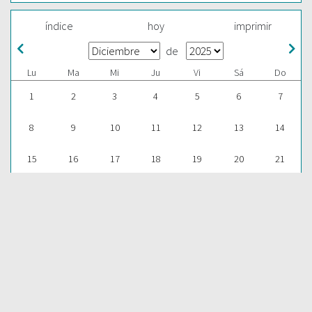
índice
hoy
imprimir
de
Lu
Ma
Mi
Ju
Vi
Sá
Do
1
2
3
4
5
6
7
8
9
10
11
12
13
14
15
16
17
18
19
20
21
22
23
24
25
26
27
28
29
30
31
1
2
3
4
ESCUCHAR