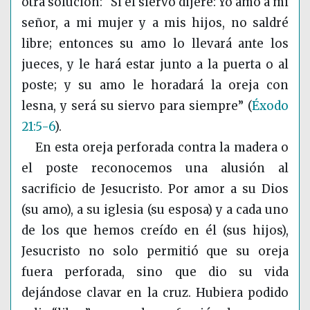
otra solución: “Si el siervo dijere: Yo amo a mi
señor, a mi mujer y a mis hijos, no saldré
libre; entonces su amo lo llevará ante los
jueces, y le hará estar junto a la puerta o al
poste; y su amo le horadará la oreja con
lesna, y será su siervo para siempre”
(
Éxodo
21:5-6
)
.
En esta oreja perforada contra la madera o
el poste reconocemos una alusión al
sacrificio de Jesucristo. Por amor a su Dios
(su amo), a su iglesia (su esposa) y a cada uno
de los que hemos creído en él (sus hijos),
Jesucristo no solo permitió que su oreja
fuera perforada, sino que dio su vida
dejándose clavar en la cruz. Hubiera podido