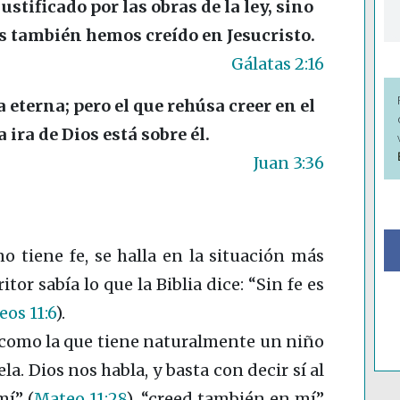
stificado por las obras de la ley, sino
ros también hemos creído en Jesucristo.
Gálatas 2:16
a eterna; pero el que rehúsa creer en el
a ira de Dios está sobre él.
Juan 3:36
o tiene fe, se halla en la situación más
tor sabía lo que la Biblia dice: “Sin fe es
eos 11:6
)
.
, como la que tiene naturalmente un niño
la. Dios nos habla, y basta con decir sí al
 mí”
(
Mateo 11:28
)
, “creed también en mí”