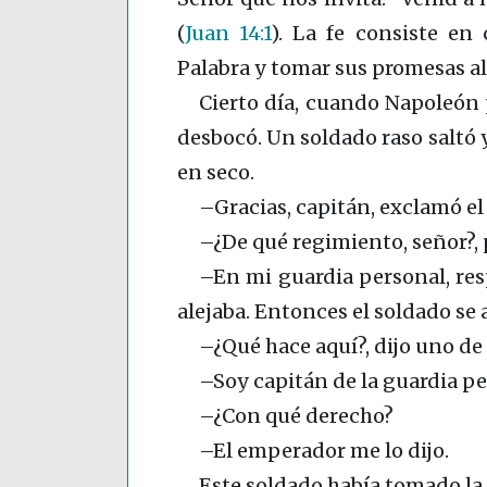
(
Juan 14:1
)
. La fe consiste en 
Palabra y tomar sus promesas al p
Cierto día, cuando Napoleón p
desbocó. Un soldado raso saltó y
en seco.
–Gracias, capitán, exclamó e
–¿De qué regimiento, señor?, 
–En mi guardia personal, res
alejaba. Entonces el soldado se a
–¿Qué hace aquí?, dijo uno de 
–Soy capitán de la guardia p
–¿Con qué derecho?
–El emperador me lo dijo.
Este soldado había tomado la