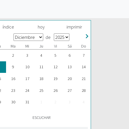
índice
hoy
imprimir
de
u
Ma
Mi
Ju
Vi
Sá
Do
2
3
4
5
6
7
9
10
11
12
13
14
5
16
17
18
19
20
21
2
23
24
25
26
27
28
9
30
31
1
2
3
4
ESCUCHAR