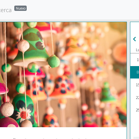
cerca
Nuevo
L
1
8
1
2
2