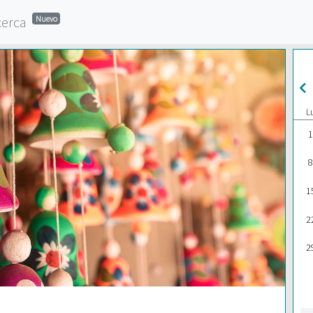
cerca
Nuevo
L
1
8
1
2
2