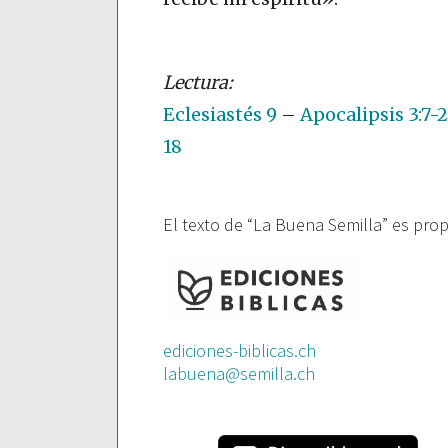
Eclesiastés 9
–
Apocalipsis 3:7-
18
El texto de “La Buena Semilla” es pro
ediciones-biblicas.ch
labuena@semilla.ch