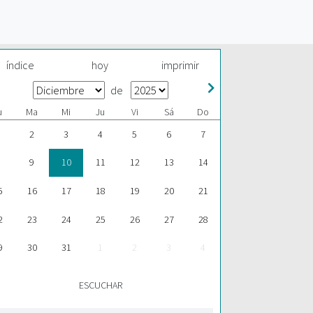
índice
hoy
imprimir
de
u
Ma
Mi
Ju
Vi
Sá
Do
2
3
4
5
6
7
9
10
11
12
13
14
5
16
17
18
19
20
21
2
23
24
25
26
27
28
9
30
31
1
2
3
4
ESCUCHAR