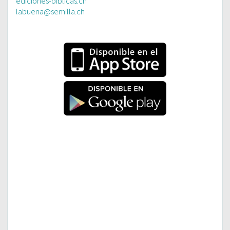
ediciones-biblicas.ch
labuena@semilla.ch