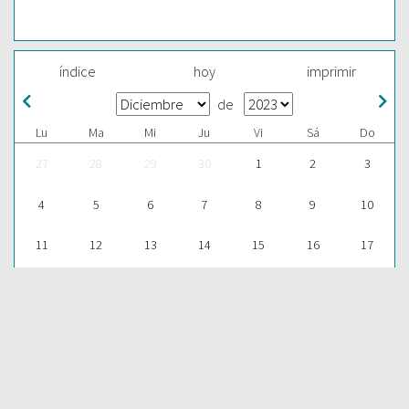
índice
hoy
imprimir
de
Lu
Ma
Mi
Ju
Vi
Sá
Do
27
28
29
30
1
2
3
4
5
6
7
8
9
10
11
12
13
14
15
16
17
18
19
20
21
22
23
24
25
26
27
28
29
30
31
1
2
3
4
5
6
7