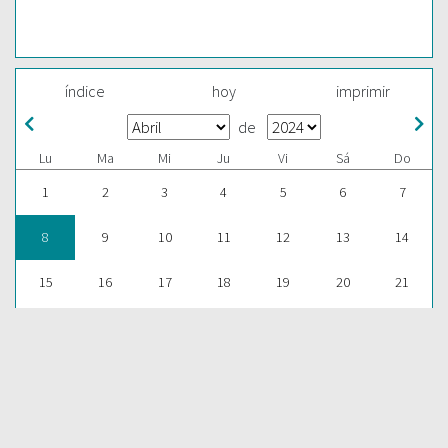
índice
hoy
imprimir
de
Lu
Ma
Mi
Ju
Vi
Sá
Do
1
2
3
4
5
6
7
8
9
10
11
12
13
14
15
16
17
18
19
20
21
22
23
24
25
26
27
28
29
30
1
2
3
4
5
ESCUCHAR