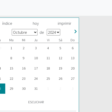
índice
hoy
imprimir
de
u
Ma
Mi
Ju
Vi
Sá
Do
0
1
2
3
4
5
6
8
9
10
11
12
13
4
15
16
17
18
19
20
1
22
23
24
25
26
27
8
29
30
31
1
2
3
ESCUCHAR