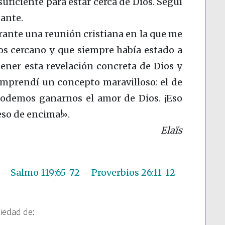
 suficiente para estar cerca de Dios. Seguí
tante.
ante una reunión cristiana en la que me
os cercano y que siempre había estado a
ner esta revelación concreta de Dios y
mprendí un concepto maravilloso: el de
 podemos ganarnos el amor de Dios. ¡Eso
so de encima!».
Elaïs
–
Salmo 119:65-72
–
Proverbios 26:11-12
piedad de: