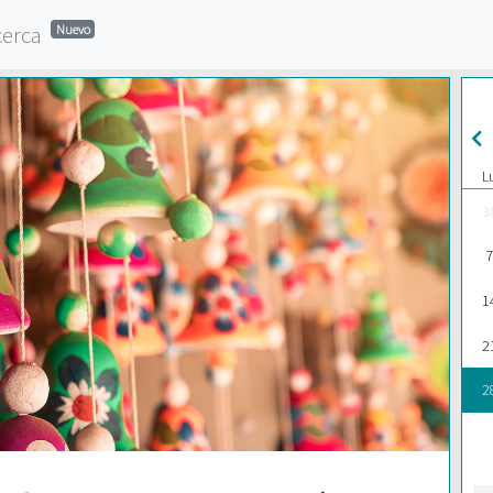
cerca
Nuevo
L
3
7
1
2
2