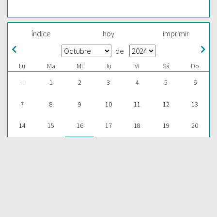
índice
hoy
imprimir
de
Lu
Ma
Mi
Ju
Vi
Sá
Do
30
1
2
3
4
5
6
7
8
9
10
11
12
13
14
15
16
17
18
19
20
21
22
23
24
25
26
27
28
29
30
31
1
2
3
ESCUCHAR