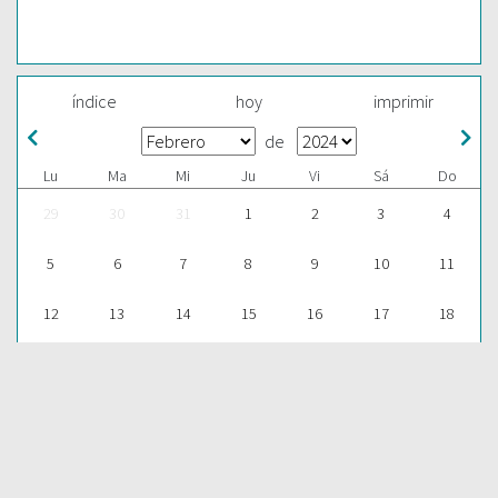
índice
hoy
imprimir
de
Lu
Ma
Mi
Ju
Vi
Sá
Do
29
30
31
1
2
3
4
5
6
7
8
9
10
11
12
13
14
15
16
17
18
19
20
21
22
23
24
25
26
27
28
29
1
2
3
ESCUCHAR