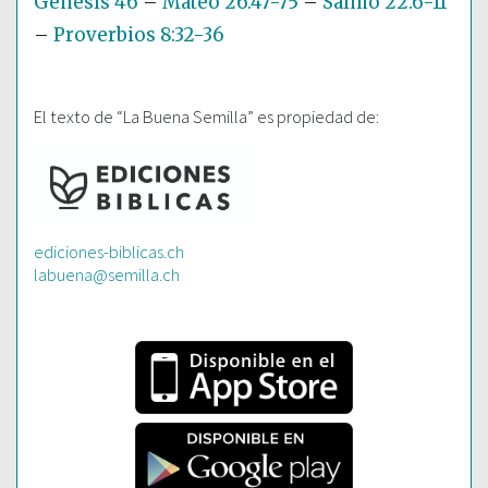
Génesis 46
–
Mateo 26:47-75
–
Salmo 22:6-11
–
Proverbios 8:32-36
El texto de “La Buena Semilla” es propiedad de:
ediciones-biblicas.ch
labuena@semilla.ch