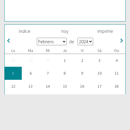
índice
hoy
imprimir
de
Lu
Ma
Mi
Ju
Vi
Sá
Do
29
30
31
1
2
3
4
5
6
7
8
9
10
11
12
13
14
15
16
17
18
19
20
21
22
23
24
25
26
27
28
29
1
2
3
ESCUCHAR