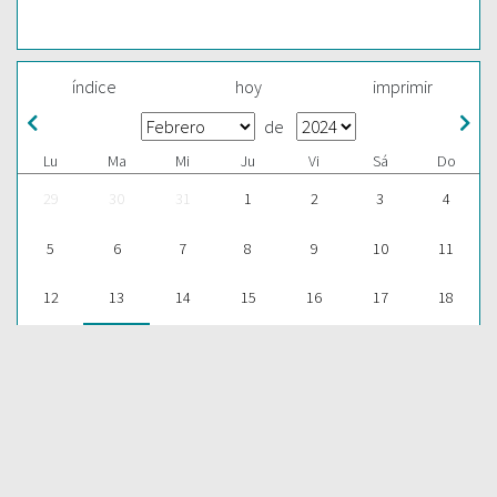
índice
hoy
imprimir
de
Lu
Ma
Mi
Ju
Vi
Sá
Do
29
30
31
1
2
3
4
5
6
7
8
9
10
11
12
13
14
15
16
17
18
19
20
21
22
23
24
25
26
27
28
29
1
2
3
ESCUCHAR