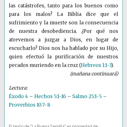
las catástrofes, tanto para los buenos como
para los malos? La Biblia dice que el
sufrimiento y la muerte son la consecuencia
de nuestra desobediencia. ¿Por qué nos
atrevemos a juzgar a Dios, en lugar de
escucharlo? Dios nos ha hablado por su Hijo,
quien efectuó la purificación de nuestros
pecados muriendo en la cruz
(
Hebreos 1:1-3
)
.
(mañana continuará)
Éxodo 4
–
Hechos 5:1-16
–
Salmo 25:1-5
–
Proverbios 10:7-8
El texto de “La Buena Semilla” es propiedad de: