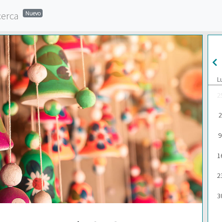
cerca
Nuevo
L
2
2
9
1
2
3