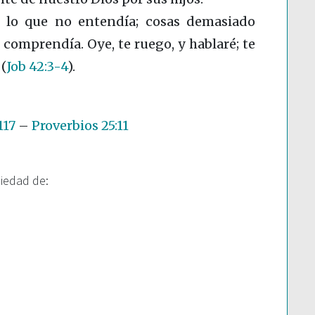
a lo que no entendía; cosas demasiado
 comprendía. Oye, te ruego, y hablaré; te
”
(
Job 42:3-4
)
.
117
–
Proverbios 25:11
piedad de: