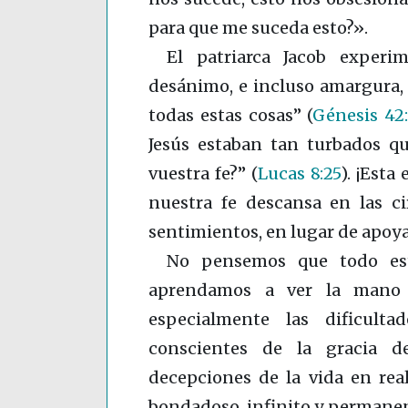
para que me suceda esto?».
El patriarca Jacob exper
desánimo, e incluso amargura, 
todas estas cosas”
(
Génesis 42
Jesús estaban tan turbados qu
vuestra fe?”
(
Lucas 8:25
)
. ¡Esta
nuestra fe descansa en las ci
sentimientos, en lugar de apoy
No pensemos que todo est
aprendamos a ver la mano 
especialmente las dificult
conscientes de la gracia d
decepciones de la vida en rea
bondadoso, infinito y permanent