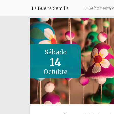
La Buena Semilla
El Señor está 
Sábado
14
Octubre