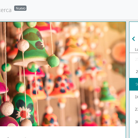
cerca
Nuevo
L
2
2
9
1
2
3