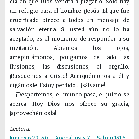
día en que Dios vendrá a juzgarlo. Solo hay
un refugio para el hombre: ¡Jesús! El que fue
crucificado ofrece a todos un mensaje de
salvación eterna. Si usted aún no lo ha
aceptado, es el momento de responder a su
invitación. Abramos los ojos,
arrepintámonos, pongamos de lado las
ilusiones, las discusiones, el orgullo.
¡Busquemos a Cristo! Acerquémonos a él y
digámosle: Estoy perdido… ¡sálvame!
¡Despertemos, el mundo pasa, el juicio se
acerca! Hoy Dios nos ofrece su gracia,
¡aprovechémosla!
Jueces 6:22-40
–
Apocalipsis 7
–
Salmo 141:5-