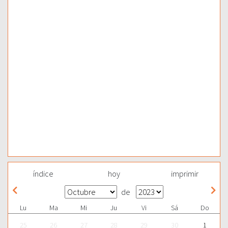
índice
hoy
imprimir
de
Lu
Ma
Mi
Ju
Vi
Sá
Do
25
26
27
28
29
30
1