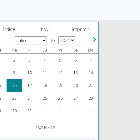
índice
hoy
imprimir
de
u
Ma
Mi
Ju
Vi
Sá
Do
2
3
4
5
6
7
9
10
11
12
13
14
5
16
17
18
19
20
21
2
23
24
25
26
27
28
9
30
31
1
2
3
4
ESCUCHAR