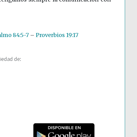
almo 84:5-7
–
Proverbios 19:17
piedad de: