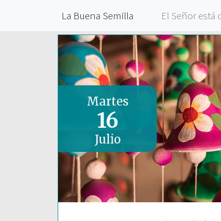
La Buena Semilla
El Señor está 
Martes
16
Julio