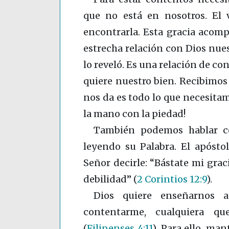
que no está en nosotros. El 
encontrarla. Esta gracia acomp
estrecha relación con Dios nues
lo reveló. Es una relación de c
quiere nuestro bien. Recibimos 
nos da es todo lo que necesitam
la mano con la piedad!
También podemos hablar con
leyendo su Palabra. El apósto
Señor decirle: “Bástate mi grac
debilidad”
(
2 Corintios 12:9
)
.
Dios quiere enseñarnos a
contentarme, cualquiera qu
(
Filipenses 4:11
)
. Para ello, m