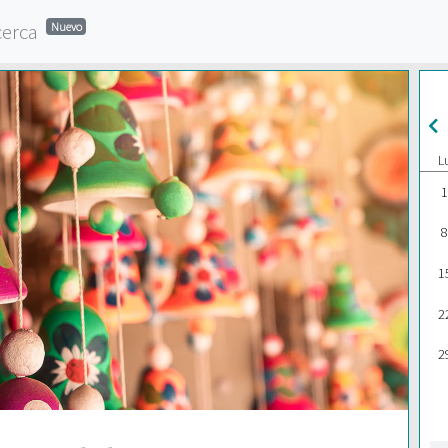
cerca
Nuevo
L
1
8
1
2
2