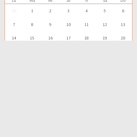
Lu
Ma
Mi
Ju
Vi
Sá
Do
30
1
2
3
4
5
6
7
8
9
10
11
12
13
14
15
16
17
18
19
20
21
22
23
24
25
26
27
28
29
30
31
1
2
3
Para aprender más acerca de la Palabra de Dios y consultar una
gran cantidad de temas bíblicos, visítenos en nuestra págnina
web:
EDICIONES BIBLICAS
COMPARTIR