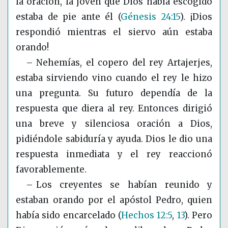
la oración, la joven que Dios había escogido
estaba de pie ante él
(
Génesis 24:15
)
. ¡Dios
respondió mientras el siervo aún estaba
orando!
– Nehemías, el copero del rey Artajerjes,
estaba sirviendo vino cuando el rey le hizo
una pregunta. Su futuro dependía de la
respuesta que diera al rey. Entonces dirigió
una breve y silenciosa oración a Dios,
pidiéndole sabiduría y ayuda. Dios le dio una
respuesta inmediata y el rey reaccionó
favorablemente.
– Los creyentes se habían reunido y
estaban orando por el apóstol Pedro, quien
había sido encarcelado
(
Hechos 12:5
,
13
)
. Pero