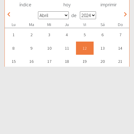
índice
hoy
imprimir
de
Lu
Ma
Mi
Ju
Vi
Sá
Do
1
2
3
4
5
6
7
8
9
10
11
12
13
14
15
16
17
18
19
20
21
22
23
24
25
26
27
28
29
30
1
2
3
4
5
Para aprender más acerca de la Palabra de Dios y consultar una
gran cantidad de temas bíblicos, visítenos en nuestra págnina
web:
EDICIONES BIBLICAS