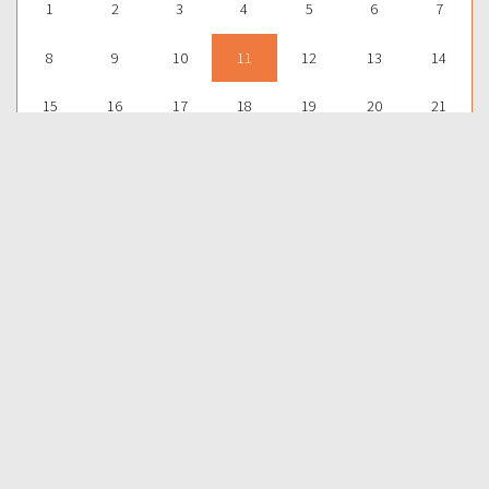
1
2
3
4
5
6
7
8
9
10
11
12
13
14
15
16
17
18
19
20
21
22
23
24
25
26
27
28
29
30
1
2
3
4
5
Para aprender más acerca de la Palabra de Dios y consultar una
gran cantidad de temas bíblicos, visítenos en nuestra págnina
web:
EDICIONES BIBLICAS
COMPARTIR