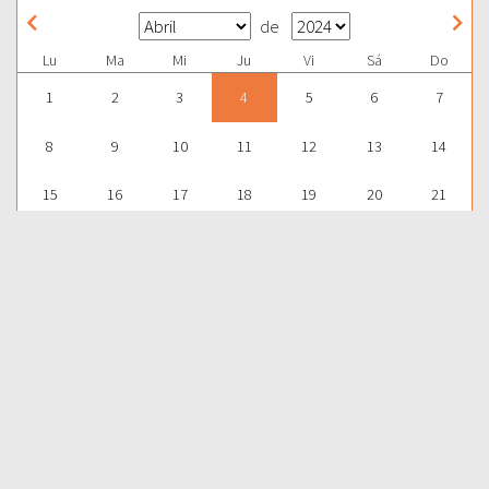
de
Lu
Ma
Mi
Ju
Vi
Sá
Do
1
2
3
4
5
6
7
8
9
10
11
12
13
14
15
16
17
18
19
20
21
22
23
24
25
26
27
28
29
30
1
2
3
4
5
Para aprender más acerca de la Palabra de Dios y consultar una
gran cantidad de temas bíblicos, visítenos en nuestra págnina
web:
EDICIONES BIBLICAS