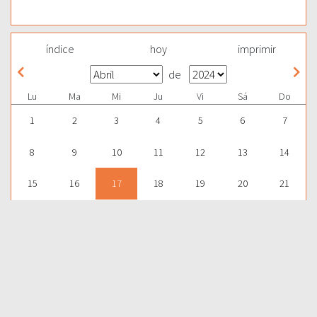
índice
hoy
imprimir
de
Lu
Ma
Mi
Ju
Vi
Sá
Do
1
2
3
4
5
6
7
8
9
10
11
12
13
14
15
16
17
18
19
20
21
22
23
24
25
26
27
28
29
30
1
2
3
4
5
Para aprender más acerca de la Palabra de Dios y consultar una
gran cantidad de temas bíblicos, visítenos en nuestra págnina