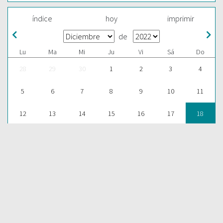
índice
hoy
imprimir
de
Lu
Ma
Mi
Ju
Vi
Sá
Do
28
29
30
1
2
3
4
5
6
7
8
9
10
11
12
13
14
15
16
17
18
19
20
21
22
23
24
25
26
27
28
29
30
31
1
ESCUCHAR