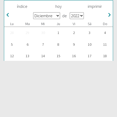
índice
hoy
imprimir
de
Lu
Ma
Mi
Ju
Vi
Sá
Do
28
29
30
1
2
3
4
5
6
7
8
9
10
11
12
13
14
15
16
17
18
19
20
21
22
23
24
25
26
27
28
29
30
31
1
ESCUCHAR