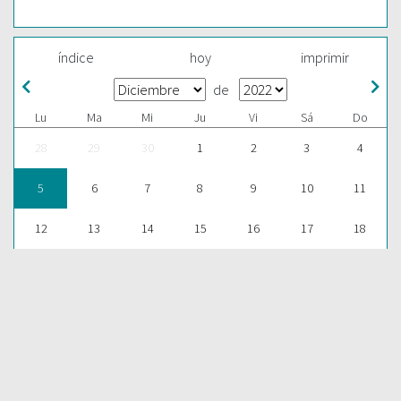
índice
hoy
imprimir
de
Lu
Ma
Mi
Ju
Vi
Sá
Do
28
29
30
1
2
3
4
5
6
7
8
9
10
11
12
13
14
15
16
17
18
19
20
21
22
23
24
25
26
27
28
29
30
31
1
ESCUCHAR