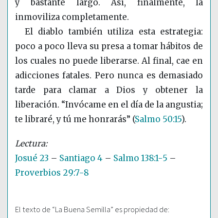
y bastante largo. Así, finalmente, la
inmoviliza completamente.
El diablo también utiliza esta estrategia:
poco a poco lleva su presa a tomar hábitos de
los cuales no puede liberarse. Al final, cae en
adicciones fatales. Pero nunca es demasiado
tarde para clamar a Dios y obtener la
liberación. “Invócame en el día de la angustia;
te libraré, y tú me honrarás”
(
Salmo 50:15
)
.
Josué 23
–
Santiago 4
–
Salmo 138:1-5
–
Proverbios 29:7-8
El texto de “La Buena Semilla” es propiedad de: