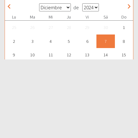
de
Lu
Ma
Mi
Ju
Vi
Sá
Do
25
26
27
28
29
30
1
2
3
4
5
6
7
8
9
10
11
12
13
14
15
16
17
18
19
20
21
22
23
24
25
26
27
28
29
30
31
1
2
3
4
5
Para aprender más acerca de la Palabra de Dios y consultar una
gran cantidad de temas bíblicos, visítenos en nuestra págnina
web:
EDICIONES BIBLICAS