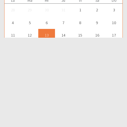
Lu
Ma
Mi
Ju
Vi
Sá
Do
28
29
30
31
1
2
3
4
5
6
7
8
9
10
11
12
13
14
15
16
17
18
19
20
21
22
23
24
25
26
27
28
29
30
1
Para aprender más acerca de la Palabra de Dios y consultar una
gran cantidad de temas bíblicos, visítenos en nuestra págnina
web:
EDICIONES BIBLICAS
COMPARTIR