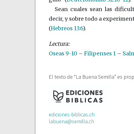
Sean cuales sean las dificu
decir, y sobre todo a experimen
(
Hebreos 13:6
)
.
Oseas 9-10
–
Filipenses 1
–
Salm
El texto de “La Buena Semilla” es pro
ediciones-biblicas.ch
labuena@semilla.ch