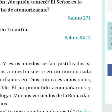
ón; ¿de quién temeré? El Señor es la
n he de atemorizarme?
Salmo 27:1
n ti confía.
Salmo 84:12
 estos miedos serían justificados si
dos a nuestra suerte en un mundo cada
 confiamos en Dios nunca estamos solos,
sible. Él ha prometido acompañarnos y
ugar. Muchos versículos de la Biblia dan
nos:
imí; te puse nombre, mío eres tú”
(
Isaías