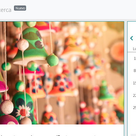
cerca
Nuevo
L
1
8
1
2
2