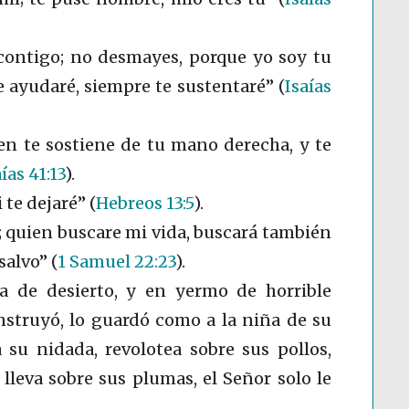
contigo; no desmayes, porque yo soy tu
te ayudaré, siempre te sustentaré”
(
Isaías
ien te sostiene de tu mano derecha, y te
ías 41:13
)
.
i te dejaré”
(
Hebreos 13:5
)
.
 quien buscare mi vida, buscará también
 salvo”
(
1 Samuel 22:23
)
.
rra de desierto, y en yermo de horrible
 instruyó, lo guardó como a la niña de su
 su nidada, revolotea sobre sus pollos,
 lleva sobre sus plumas, el Señor solo le