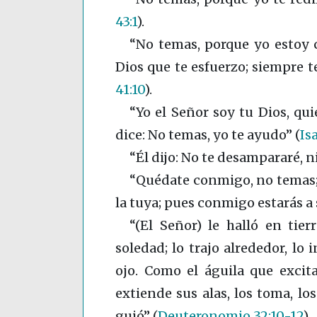
43:1
)
.
“No temas, porque yo estoy 
Dios que te esfuerzo; siempre 
41:10
)
.
“Yo el Señor soy tu Dios, qu
dice: No temas, yo te ayudo”
(
Isa
“Él dijo: No te desampararé, n
“Quédate conmigo, no temas;
la tuya; pues conmigo estarás a
“(El Señor) le halló en tie
soledad; lo trajo alrededor, lo
ojo. Como el águila que excita
extiende sus alas, los toma, los
guió”
(
Deuteronomio 32:10-12
)
.