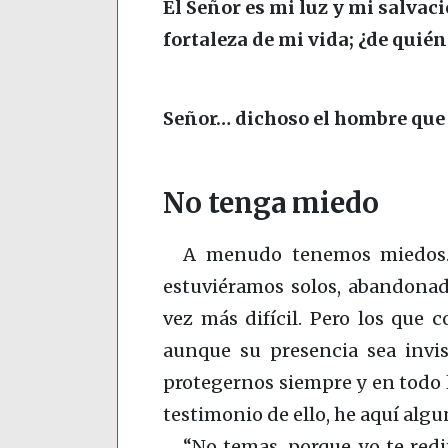
El Señor es mi luz y mi salvaci
fortaleza de mi vida; ¿de quié
Señor… dichoso el hombre que e
No tenga miedo
A menudo tenemos miedos. Y
estuviéramos solos, abandona
vez más difícil. Pero los que
aunque su presencia sea invi
protegernos siempre y en todo l
testimonio de ello, he aquí algu
“No temas, porque yo te red