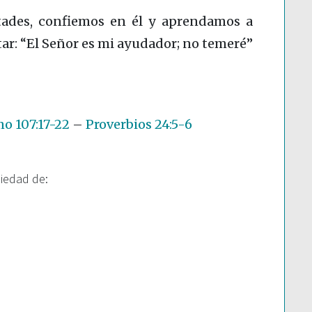
ltades, confiemos en él y aprendamos a
tar: “El Señor es mi ayudador; no temeré”
o 107:17-22
–
Proverbios 24:5-6
piedad de: