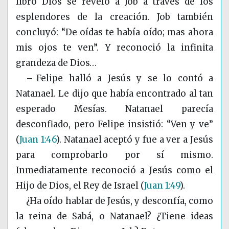
libro Dios se reveló a Job a través de los
esplendores de la creación. Job también
concluyó: “De oídas te había oído; mas ahora
mis ojos te ven”. Y reconoció la infinita
grandeza de Dios…
–
Felipe
halló a Jesús y se lo contó a
Natanael. Le dijo que había encontrado al tan
esperado Mesías. Natanael parecía
desconfiado, pero Felipe insistió: “Ven y ve”
(
Juan 1:46
)
. Natanael aceptó y fue a ver a Jesús
para comprobarlo por sí mismo.
Inmediatamente reconoció a Jesús como el
Hijo de Dios, el Rey de Israel
(
Juan 1:49
)
.
¿Ha oído hablar de Jesús, y desconfía, como
la reina de Sabá, o Natanael? ¿Tiene ideas