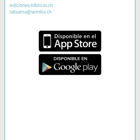
ediciones-biblicas.ch
labuena@semilla.ch