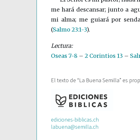
me hará descansar; junto a ag
mi alma; me guiará por senda
(
Salmo 23:1-3
)
.
Oseas 7-8
–
2 Corintios 13
–
Sal
El texto de “La Buena Semilla” es pro
ediciones-biblicas.ch
labuena@semilla.ch