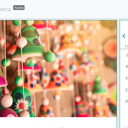
cerca
Nuevo
L
1
8
1
2
2