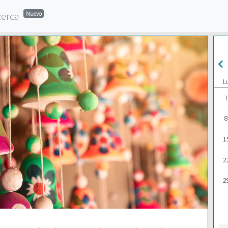
cerca
Nuevo
L
1
8
1
2
2