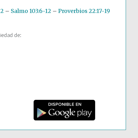
22
–
Salmo 103:6-12
–
Proverbios 22:17-19
piedad de: