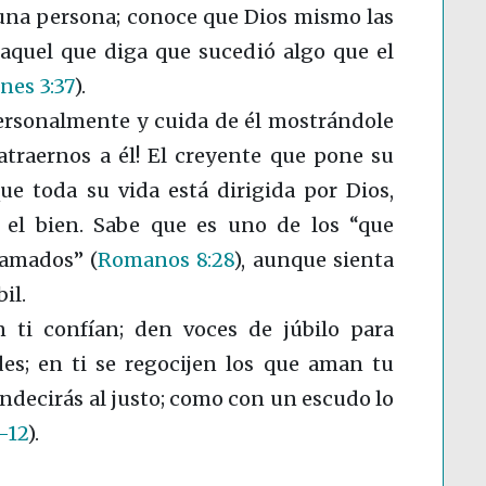
 una persona; conoce que Dios mismo las
 aquel que diga que sucedió algo que el
es 3:37
)
.
ersonalmente y cuida de él mostrándole
atraernos a él! El creyente que pone su
ue toda su vida está dirigida por Dios,
 el bien. Sabe que es uno de los “que
llamados”
(
Romanos 8:28
)
, aunque sienta
il.
 ti confían; den voces de júbilo para
des; en ti se regocijen los que aman tu
ndecirás al justo; como con un escudo lo
-12
)
.