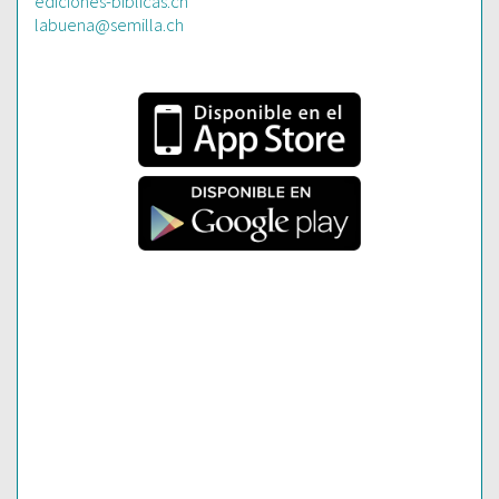
ediciones-biblicas.ch
labuena@semilla.ch