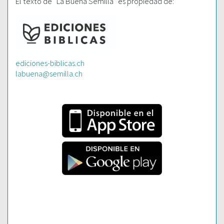
El texto de “La Buena Semilla” es propiedad de:
ediciones-biblicas.ch
labuena@semilla.ch