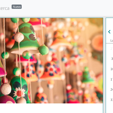
cerca
Nuevo
L
2
3
1
1
2
3