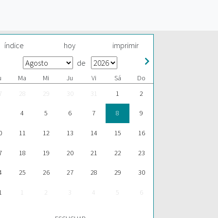
índice
hoy
imprimir
de
u
Ma
Mi
Ju
Vi
Sá
Do
7
28
29
30
31
1
2
4
5
6
7
8
9
0
11
12
13
14
15
16
7
18
19
20
21
22
23
4
25
26
27
28
29
30
1
1
2
3
4
5
6