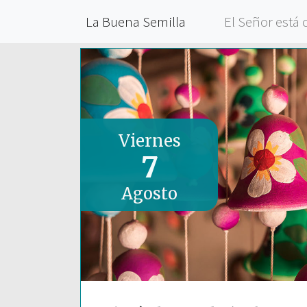
La Buena Semilla
El Señor está 
Viernes
7
Agosto