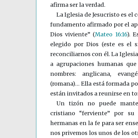
afirma ser la verdad.
La Iglesia de Jesucristo es el
fundamento afirmado por el apóst
Dios viviente”
(
Mateo 16:16
)
. E
elegido por Dios (este es el s
reconciliarnos con él. La Iglesia
a agrupaciones humanas que p
nombres: anglicana, evangél
(romana)… Ella está formada por
están invitados a reunirse en to
Un tizón no puede manten
cristiano “ferviente” por s
hermanas en la fe para ser ens
nos privemos los unos de los otr