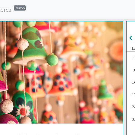
cerca
Nuevo
L
2
3
1
1
2
3