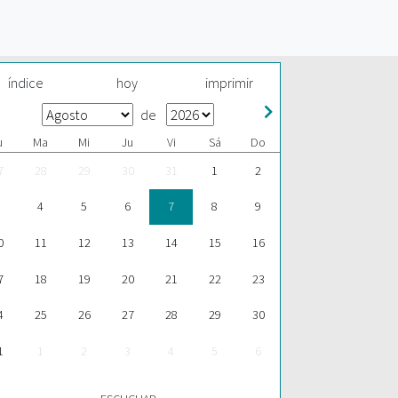
índice
hoy
imprimir
de
u
Ma
Mi
Ju
Vi
Sá
Do
7
28
29
30
31
1
2
4
5
6
7
8
9
0
11
12
13
14
15
16
7
18
19
20
21
22
23
4
25
26
27
28
29
30
1
1
2
3
4
5
6