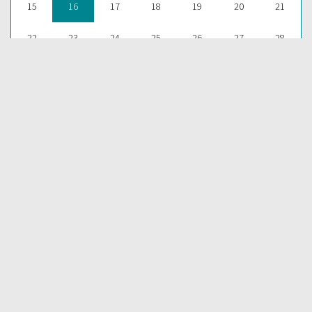
15
16
17
18
19
20
21
22
23
24
25
26
27
28
29
30
31
1
2
3
4
ESCUCHAR
Para aprender más acerca de la Palabra de Dios y consultar una
gran cantidad de temas bíblicos, visítenos en nuestra págnina
web:
EDICIONES BIBLICAS
COMPARTIR