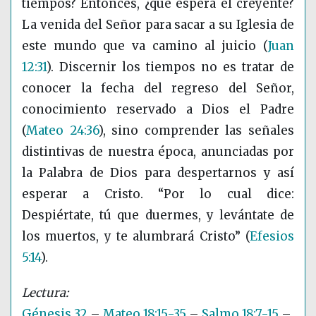
tiempos? Entonces, ¿qué espera el creyente?
La venida del Señor para sacar a su Iglesia de
este mundo que va camino al juicio
(
Juan
12:31
)
. Discernir los tiempos no es tratar de
conocer la fecha del regreso del Señor,
conocimiento reservado a Dios el Padre
(
Mateo 24:36
)
, sino comprender las señales
distintivas de nuestra época, anunciadas por
la Palabra de Dios para despertarnos y así
esperar a Cristo. “Por lo cual dice:
Despiértate, tú que duermes, y levántate de
los muertos, y te alumbrará Cristo”
(
Efesios
5:14
)
.
Génesis 32
–
Mateo 18:15-35
–
Salmo 18:7-15
–