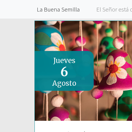
La Buena Semilla
El Señor está 
Jueves
6
Agosto