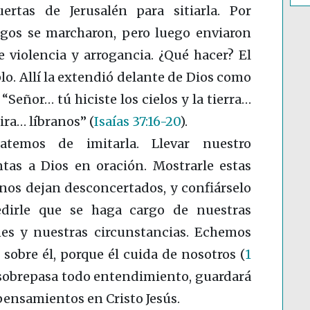
uertas de Jerusalén para sitiarla. Por
igos se marcharon, pero luego enviaron
 violencia y arrogancia. ¿Qué hacer? El
mplo. Allí la extendió delante de Dios como
 “Señor… tú hiciste los cielos y la tierra…
mira… líbranos”
(
Isaías 37:16-20
)
.
atemos de imitarla. Llevar nuestro
tas a Dios en oración. Mostrarle estas
 nos dejan desconcertados, y confiárselo
edirle que se haga cargo de nuestras
nes y nuestras circunstancias. Echemos
sobre él, porque él cuida de nosotros
(
1
e sobrepasa todo entendimiento, guardará
pensamientos en Cristo Jesús.