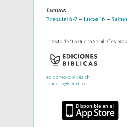
Ezequiel 6-7
–
Lucas 16
–
Salmo 
El texto de “La Buena Semilla” es pro
ediciones-biblicas.ch
labuena@semilla.ch