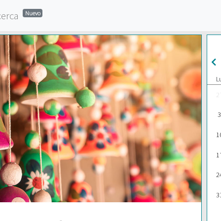
cerca
Nuevo
L
2
3
1
1
2
3