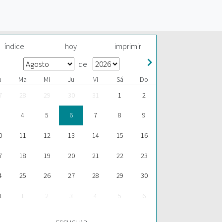
índice
hoy
imprimir
de
u
Ma
Mi
Ju
Vi
Sá
Do
7
28
29
30
31
1
2
4
5
6
7
8
9
0
11
12
13
14
15
16
7
18
19
20
21
22
23
4
25
26
27
28
29
30
1
1
2
3
4
5
6