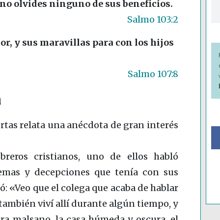
 no olvides ninguno de sus beneficios.
Salmo 103:2
or, y sus maravillas para con los hijos
Salmo 107:8
a
rtas relata una anécdota de gran interés
reros cristianos, uno de ellos habló
emas y decepciones que tenía con sus
ó: «Veo que el colega que acaba de hablar
o también viví allí durante algún tiempo, y
ra malsano, la casa húmeda y oscura, el