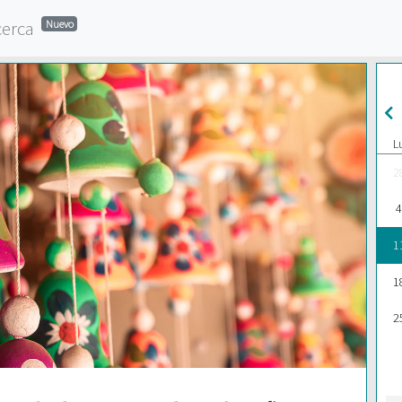
cerca
Nuevo
L
2
4
1
1
2