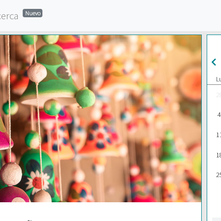
cerca
Nuevo
L
2
4
1
1
2