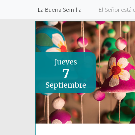
La Buena Semilla
El Señor está 
Jueves
7
Septiembre