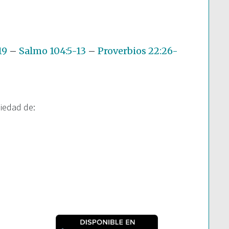
19
–
Salmo 104:5-13
–
Proverbios 22:26-
piedad de: